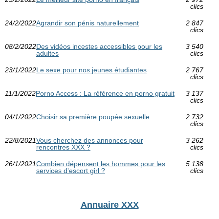
clics
24/2/2022
Agrandir son pénis naturellement
2 847
clics
08/2/2022
Des vidéos incestes accessibles pour les
3 540
adultes
clics
23/1/2022
Le sexe pour nos jeunes étudiantes
2 767
clics
11/1/2022
Porno Access : La référence en porno gratuit
3 137
clics
04/1/2022
Choisir sa première poupée sexuelle
2 732
clics
22/8/2021
Vous cherchez des annonces pour
3 262
rencontres XXX ?
clics
26/1/2021
Combien dépensent les hommes pour les
5 138
services d'escort girl ?
clics
Annuaire XXX