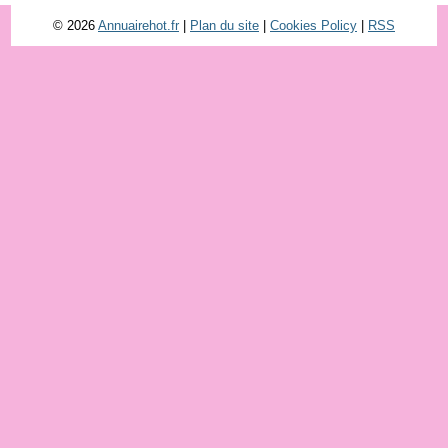
© 2026
Annuairehot.fr
|
Plan du site
|
Cookies Policy
|
RSS