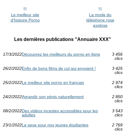
Le meilleur site
La mode du
d'histoire Porno
téléphone rose
explose
Les dernières publications "Annuaire XXX"
17/3/2022
Découvrez les meilleurs du porno en ligne
3 456
clics
26/2/2022
Enfin de bons films de cul qui envoient !
3 425
clics
25/2/2022
Le meilleur site porno en français
2 974
clics
24/2/2022
Agrandir son pénis naturellement
2 850
clics
08/2/2022
Des vidéos incestes accessibles pour les
3 543
adultes
clics
23/1/2022
Le sexe pour nos jeunes étudiantes
2 769
clics