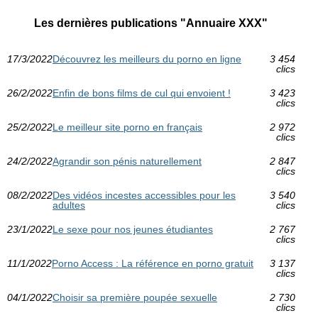
Les dernières publications "Annuaire XXX"
17/3/2022
Découvrez les meilleurs du porno en ligne
3 454
clics
26/2/2022
Enfin de bons films de cul qui envoient !
3 423
clics
25/2/2022
Le meilleur site porno en français
2 972
clics
24/2/2022
Agrandir son pénis naturellement
2 847
clics
08/2/2022
Des vidéos incestes accessibles pour les
3 540
adultes
clics
23/1/2022
Le sexe pour nos jeunes étudiantes
2 767
clics
11/1/2022
Porno Access : La référence en porno gratuit
3 137
clics
04/1/2022
Choisir sa première poupée sexuelle
2 730
clics