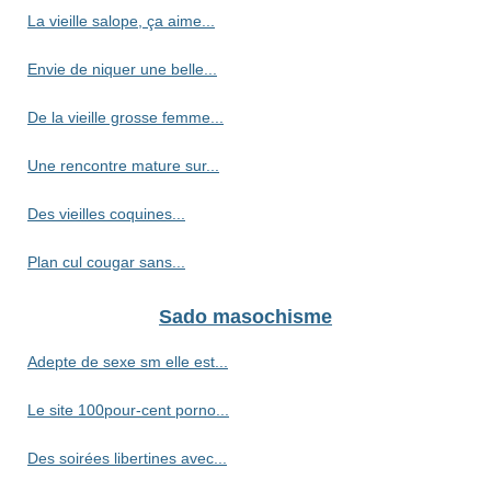
La vieille salope, ça aime...
Envie de niquer une belle...
De la vieille grosse femme...
Une rencontre mature sur...
Des vieilles coquines...
Plan cul cougar sans...
Sado masochisme
Adepte de sexe sm elle est...
Le site 100pour-cent porno...
Des soirées libertines avec...