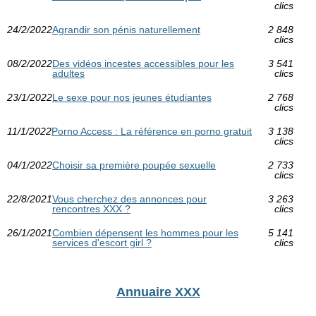
clics
24/2/2022
Agrandir son pénis naturellement
2 848
clics
08/2/2022
Des vidéos incestes accessibles pour les
3 541
adultes
clics
23/1/2022
Le sexe pour nos jeunes étudiantes
2 768
clics
11/1/2022
Porno Access : La référence en porno gratuit
3 138
clics
04/1/2022
Choisir sa première poupée sexuelle
2 733
clics
22/8/2021
Vous cherchez des annonces pour
3 263
rencontres XXX ?
clics
26/1/2021
Combien dépensent les hommes pour les
5 141
services d'escort girl ?
clics
Annuaire XXX