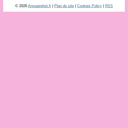
© 2026
Annuairehot.fr
|
Plan du site
|
Cookies Policy
|
RSS